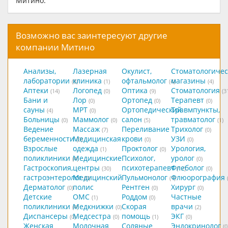
Митино.
Возможно вас заинтересуют другие
компании Митино
Анализы,
Лазерная
Окулист,
Стоматологичес
лаборатории
клиника
офтальмолог
магазины
(8)
(1)
(4)
(4)
Аптеки
Логопед
Оптика
Стоматология
(14)
(0)
(9)
(3
Бани и
Лор
Ортопед
Терапевт
(0)
(0)
(0)
сауны
МРТ
Ортопедический
Травмпункты,
(4)
(0)
Больницы
Маммолог
салон
травматолог
(0)
(0)
(5)
(1)
Ведение
Массаж
Переливание
Трихолог
(7)
(0)
беременности
Медицинская
крови
УЗИ
(0)
(0)
(0)
Взрослые
одежда
Проктолог
Урология,
(1)
(0)
поликлиники
Медицинские
Психолог,
уролог
(4)
(0)
Гастроскопия,
центры
психотерапевт
Флеболог
(30)
(12)
(0)
гастроэнтеролог
Медицинский
Пульмонолог
Флюорография
(0)
(1)
Дерматолог
полис
Рентген
Хирург
(0)
(0)
(0)
Детские
ОМС
Роддом
Частные
(1)
(0)
поликлиники
Медкнижки
Скорая
врачи
(4)
(0)
(2)
Диспансеры
Медсестра
помощь
ЭКГ
(0)
(0)
(1)
(0)
Женская
Молочная
Соляные
Эндокринолог
(0