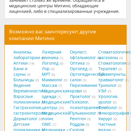
занимает столько же времени. Обращайтесь в
медицинские центры Митино, обладающие
лицензией, либо в специализированные учреждения.
Возможно вас заинтересуют другие
компании Митино
Анализы,
Лазерная
Окулист,
Стоматологичес
лаборатории
клиника
офтальмолог
магазины
(8)
(1)
(4)
(4)
Аптеки
Логопед
Оптика
Стоматология
(14)
(0)
(9)
(3
Бани и
Лор
Ортопед
Терапевт
(0)
(0)
(0)
сауны
МРТ
Ортопедический
Травмпункты,
(4)
(0)
Больницы
Маммолог
салон
травматолог
(0)
(0)
(5)
(1)
Ведение
Массаж
Переливание
Трихолог
(7)
(0)
беременности
Медицинская
крови
УЗИ
(0)
(0)
(0)
Взрослые
одежда
Проктолог
Урология,
(1)
(0)
поликлиники
Медицинские
Психолог,
уролог
(4)
(0)
Гастроскопия,
центры
психотерапевт
Флеболог
(30)
(12)
(0)
гастроэнтеролог
Медицинский
Пульмонолог
Флюорография
(0)
(1)
Дерматолог
полис
Рентген
Хирург
(0)
(0)
(0)
Детские
ОМС
Роддом
Частные
(1)
(0)
поликлиники
Медкнижки
Скорая
врачи
(4)
(0)
(2)