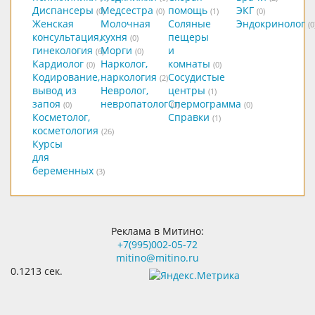
Диспансеры
Медсестра
помощь
ЭКГ
(0)
(0)
(1)
(0)
Женская
Молочная
Соляные
Эндокринолог
(0
консультация,
кухня
пещеры
(0)
гинекология
Морги
и
(6)
(0)
Кардиолог
Нарколог,
комнаты
(0)
(0)
Кодирование,
наркология
Сосудистые
(2)
вывод из
Невролог,
центры
(1)
запоя
невропатолог
Спермограмма
(0)
(0)
(0)
Косметолог,
Справки
(1)
косметология
(26)
Курсы
для
беременных
(3)
Реклама в Митино:
+7(995)002-05-72
mitino@mitino.ru
0.1213 сек.