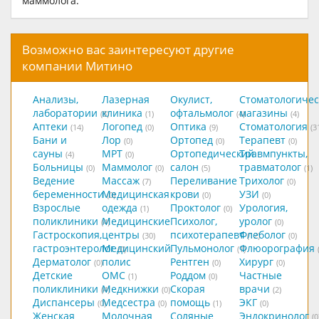
маммолога.
Возможно вас заинтересуют другие
компании Митино
Анализы,
Лазерная
Окулист,
Стоматологичес
лаборатории
клиника
офтальмолог
магазины
(8)
(1)
(4)
(4)
Аптеки
Логопед
Оптика
Стоматология
(14)
(0)
(9)
(3
Бани и
Лор
Ортопед
Терапевт
(0)
(0)
(0)
сауны
МРТ
Ортопедический
Травмпункты,
(4)
(0)
Больницы
Маммолог
салон
травматолог
(0)
(0)
(5)
(1)
Ведение
Массаж
Переливание
Трихолог
(7)
(0)
беременности
Медицинская
крови
УЗИ
(0)
(0)
(0)
Взрослые
одежда
Проктолог
Урология,
(1)
(0)
поликлиники
Медицинские
Психолог,
уролог
(4)
(0)
Гастроскопия,
центры
психотерапевт
Флеболог
(30)
(12)
(0)
гастроэнтеролог
Медицинский
Пульмонолог
Флюорография
(0)
(1)
Дерматолог
полис
Рентген
Хирург
(0)
(0)
(0)
Детские
ОМС
Роддом
Частные
(1)
(0)
поликлиники
Медкнижки
Скорая
врачи
(4)
(0)
(2)
Диспансеры
Медсестра
помощь
ЭКГ
(0)
(0)
(1)
(0)
Женская
Молочная
Соляные
Эндокринолог
(0