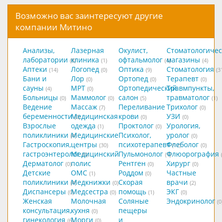
Возможно вас заинтересуют другие
компании Митино
Анализы,
Лазерная
Окулист,
Стоматологичес
лаборатории
клиника
офтальмолог
магазины
(8)
(1)
(4)
(4)
Аптеки
Логопед
Оптика
Стоматология
(14)
(0)
(9)
(3
Бани и
Лор
Ортопед
Терапевт
(0)
(0)
(0)
сауны
МРТ
Ортопедический
Травмпункты,
(4)
(0)
Больницы
Маммолог
салон
травматолог
(0)
(0)
(5)
(1)
Ведение
Массаж
Переливание
Трихолог
(7)
(0)
беременности
Медицинская
крови
УЗИ
(0)
(0)
(0)
Взрослые
одежда
Проктолог
Урология,
(1)
(0)
поликлиники
Медицинские
Психолог,
уролог
(4)
(0)
Гастроскопия,
центры
психотерапевт
Флеболог
(30)
(12)
(0)
гастроэнтеролог
Медицинский
Пульмонолог
Флюорография
(0)
(1)
Дерматолог
полис
Рентген
Хирург
(0)
(0)
(0)
Детские
ОМС
Роддом
Частные
(1)
(0)
поликлиники
Медкнижки
Скорая
врачи
(4)
(0)
(2)
Диспансеры
Медсестра
помощь
ЭКГ
(0)
(0)
(1)
(0)
Женская
Молочная
Соляные
Эндокринолог
(0
консультация,
кухня
пещеры
(0)
гинекология
Морги
и
(6)
(0)