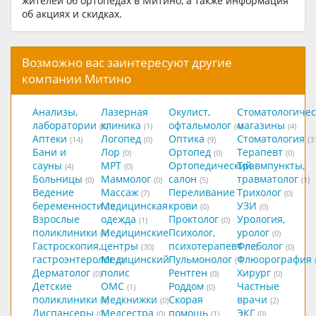
жителей об ортопедах в Митино, а также информация
об акциях и скидках.
Возможно вас заинтересуют другие
компании Митино
Анализы,
Лазерная
Окулист,
Стоматологичес
лаборатории
клиника
офтальмолог
магазины
(8)
(1)
(4)
(4)
Аптеки
Логопед
Оптика
Стоматология
(14)
(0)
(9)
(3
Бани и
Лор
Ортопед
Терапевт
(0)
(0)
(0)
сауны
МРТ
Ортопедический
Травмпункты,
(4)
(0)
Больницы
Маммолог
салон
травматолог
(0)
(0)
(5)
(1)
Ведение
Массаж
Переливание
Трихолог
(7)
(0)
беременности
Медицинская
крови
УЗИ
(0)
(0)
(0)
Взрослые
одежда
Проктолог
Урология,
(1)
(0)
поликлиники
Медицинские
Психолог,
уролог
(4)
(0)
Гастроскопия,
центры
психотерапевт
Флеболог
(30)
(12)
(0)
гастроэнтеролог
Медицинский
Пульмонолог
Флюорография
(0)
(1)
Дерматолог
полис
Рентген
Хирург
(0)
(0)
(0)
Детские
ОМС
Роддом
Частные
(1)
(0)
поликлиники
Медкнижки
Скорая
врачи
(4)
(0)
(2)
Диспансеры
Медсестра
помощь
ЭКГ
(0)
(0)
(1)
(0)