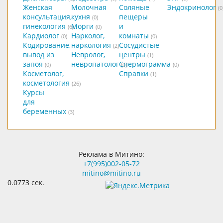
Женская
Молочная
Соляные
Эндокринолог
(0
консультация,
кухня
пещеры
(0)
гинекология
Морги
и
(6)
(0)
Кардиолог
Нарколог,
комнаты
(0)
(0)
Кодирование,
наркология
Сосудистые
(2)
вывод из
Невролог,
центры
(1)
запоя
невропатолог
Спермограмма
(0)
(0)
(0)
Косметолог,
Справки
(1)
косметология
(26)
Курсы
для
беременных
(3)
Реклама в Митино:
+7(995)002-05-72
mitino@mitino.ru
0.0773 сек.