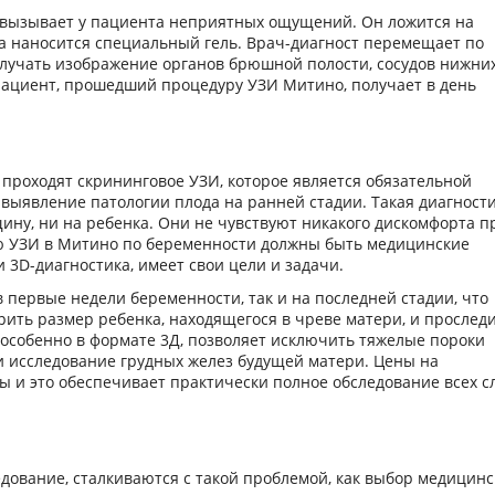
 вызывает у пациента неприятных ощущений. Он ложится на
ана наносится специальный гель. Врач-диагност перемещает по
лучать изображение органов брюшной полости, сосудов нижни
 пациент, прошедший процедуру УЗИ Митино, получает в день
роходят скрининговое УЗИ, которое является обязательной
ыявление патологии плода на ранней стадии. Такая диагност
ину, ни на ребенка. Они не чувствуют никакого дискомфорта п
ю УЗИ в Митино по беременности должны быть медицинские
и 3D-диагностика, имеет свои цели и задачи.
 первые недели беременности, так и на последней стадии, что
рить размер ребенка, находящегося в чреве матери, и прослед
 особенно в формате 3Д, позволяет исключить тяжелые пороки
и исследование грудных желез будущей матери. Цены на
 и это обеспечивает практически полное обследование всех с
ование, сталкиваются с такой проблемой, как выбор медицинс