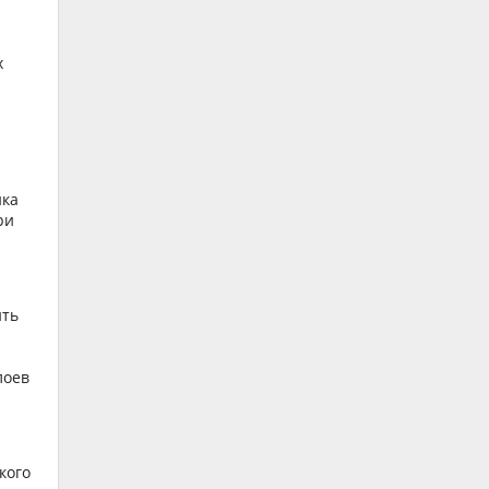
х
ика
ри
ить
лоев
кого