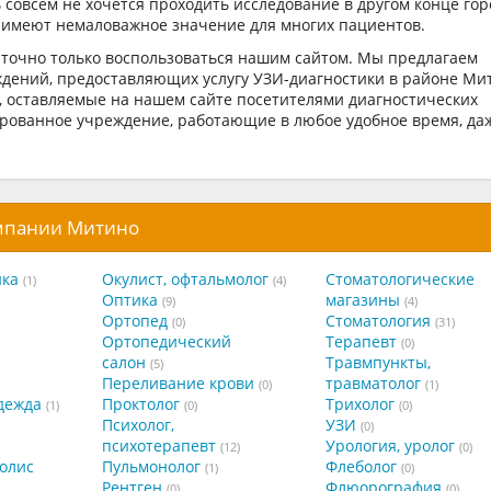
 совсем не хочется проходить исследование в другом конце гор
 имеют немаловажное значение для многих пациентов.
аточно только воспользоваться нашим сайтом. Мы предлагаем
дений, предоставляющих услугу УЗИ-диагностики в районе Ми
, оставляемые на нашем сайте посетителями диагностических
рованное учреждение, работающие в любое удобное время, да
омпании Митино
ика
Окулист, офтальмолог
Стоматологические
(1)
(4)
Оптика
магазины
(9)
(4)
Ортопед
Стоматология
(0)
(31)
Ортопедический
Терапевт
(0)
салон
Травмпункты,
(5)
Переливание крови
травматолог
(0)
(1)
дежда
Проктолог
Трихолог
(1)
(0)
(0)
Психолог,
УЗИ
(0)
психотерапевт
Урология, уролог
(12)
(0)
олис
Пульмонолог
Флеболог
(1)
(0)
Рентген
Флюорография
(0)
(0)