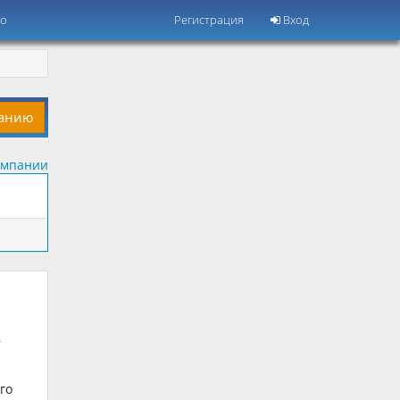
но
Регистрация
Вход
панию
омпании
,
го