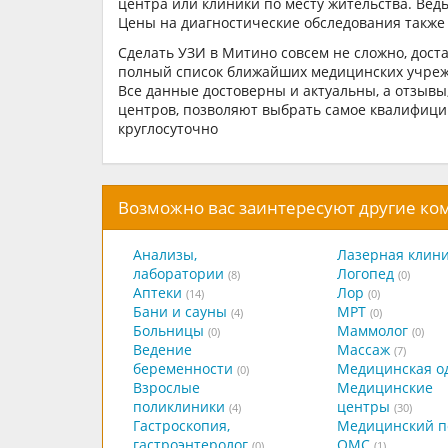
центра или клиники по месту жительства. Ведь
Цены на диагностические обследования также
Сделать УЗИ в Митино совсем не сложно, дост
полный список ближайших медицинских учреж
Все данные достоверны и актуальны, а отзывы
центров, позволяют выбрать самое квалифици
круглосуточно
Возможно вас заинтересуют другие к
Анализы,
Лазерная клин
лаборатории
Логопед
(8)
(0)
Аптеки
Лор
(14)
(0)
Бани и сауны
МРТ
(4)
(0)
Больницы
Маммолог
(0)
(0)
Ведение
Массаж
(7)
беременности
Медицинская о
(0)
Взрослые
Медицинские
поликлиники
центры
(4)
(30)
Гастроскопия,
Медицинский п
гастроэнтеролог
ОМС
(0)
(1)