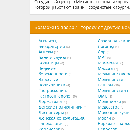
Сосудистый центр в Митино - специализирова
которой работают врачи - сосудистые хирурги.
Возможно вас заинтересуют другие к
Анализы,
Лазерная клин
лаборатории
Логопед
(8)
(0)
Аптеки
Лор
(14)
(0)
Бани и сауны
МРТ
(4)
(0)
Больницы
Маммолог
(0)
(0)
Ведение
Массаж
(7)
беременности
Медицинская о
(0)
Взрослые
Медицинские
поликлиники
центры
(4)
(30)
Гастроскопия,
Медицинский п
гастроэнтеролог
ОМС
(0)
(1)
Дерматолог
Медкнижки
(0)
(0)
Детские поликлиники
Медсестра
(4)
(0)
Диспансеры
Молочная кухн
(0)
Женская консультация,
Морги
(0)
гинекология
Нарколог, нарк
(6)
Кардиолог
Невролог,
(0)