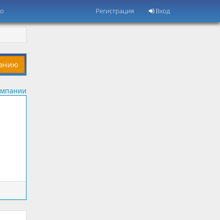
но
Регистрация
Вход
панию
омпании