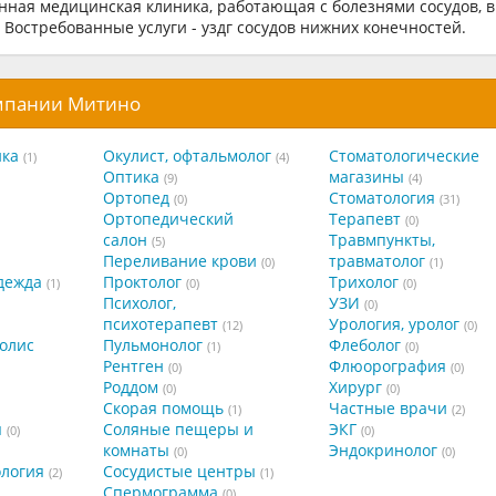
нная медицинская клиника, работающая с болезнями сосудов, в
 Востребованные услуги - уздг сосудов нижних конечностей.
омпании Митино
ика
Окулист, офтальмолог
Стоматологические
(1)
(4)
Оптика
магазины
(9)
(4)
Ортопед
Стоматология
(0)
(31)
Ортопедический
Терапевт
(0)
салон
Травмпункты,
(5)
Переливание крови
травматолог
(0)
(1)
дежда
Проктолог
Трихолог
(1)
(0)
(0)
Психолог,
УЗИ
(0)
психотерапевт
Урология, уролог
(12)
(0)
олис
Пульмонолог
Флеболог
(1)
(0)
Рентген
Флюорография
(0)
(0)
Роддом
Хирург
(0)
(0)
Скорая помощь
Частные врачи
(1)
(2)
я
Соляные пещеры и
ЭКГ
(0)
(0)
комнаты
Эндокринолог
(0)
(0)
ология
Сосудистые центры
(2)
(1)
Спермограмма
(0)