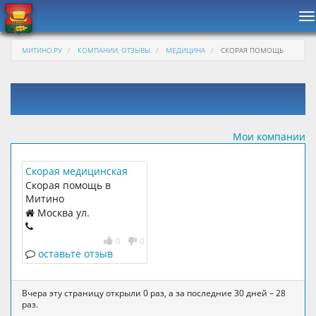
Н
МИТИНО.РУ
КОМПАНИИ, ОТЗЫВЫ
МЕДИЦИНА
СКОРАЯ ПОМОЩЬ
Мои компании
Скорая медицинская
помощь Подстанция №
Скорая помощь в
49
Митино
Москва ул.
Барышиха, 53
103,030,003,
+7(495)751-
0
0
30-03
оставьте отзыв
Вчера эту страницу открыли 0 раз, а за последние 30 дней – 28
раз.