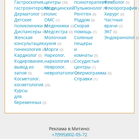
Гастроскопия,
центры
психотерапевт
Флеболог
(30)
(12)
(0)
гастроэнтеролог
Медицинский
Пульмонолог
Флюорография
(0)
(1)
Дерматолог
полис
Рентген
Хирург
(0)
(0)
(0)
Детские
ОМС
Роддом
Частные
(1)
(0)
поликлиники
Медкнижки
Скорая
врачи
(4)
(0)
(2)
Диспансеры
Медсестра
помощь
ЭКГ
(0)
(0)
(1)
(0)
Женская
Молочная
Соляные
Эндокринолог
(0
консультация,
кухня
пещеры
(0)
гинекология
Морги
и
(6)
(0)
Кардиолог
Нарколог,
комнаты
(0)
(0)
Кодирование,
наркология
Сосудистые
(2)
вывод из
Невролог,
центры
(1)
запоя
невропатолог
Спермограмма
(0)
(0)
(0)
Косметолог,
Справки
(1)
косметология
(26)
Курсы
для
беременных
(3)
Реклама в Митино:
+7(995)002-05-72