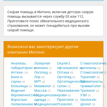
Скорая помощь в Митино, включая детскую скорую
помощь вызывается через службу 03 или 112.
Приготовьте полис обязательного медицинского
страхования, он может понадобиться при вызове
скорой помощи.
Возможно вас заинтересуют другие
компании Митино
Анализы,
Лазерная
Окулист,
Стоматологичес
лаборатории
клиника
офтальмолог
магазины
(8)
(1)
(4)
(4)
Аптеки
Логопед
Оптика
Стоматология
(14)
(0)
(9)
(3
Бани и
Лор
Ортопед
Терапевт
(0)
(0)
(0)
сауны
МРТ
Ортопедический
Травмпункты,
(4)
(0)
Больницы
Маммолог
салон
травматолог
(0)
(0)
(5)
(1)
Ведение
Массаж
Переливание
Трихолог
(7)
(0)
беременности
Медицинская
крови
УЗИ
(0)
(0)
(0)
Взрослые
одежда
Проктолог
Урология,
(1)
(0)
поликлиники
Медицинские
Психолог,
уролог
(4)
(0)