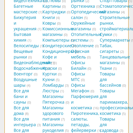
видеотехника
костюмы
рынки
Спорттовары
(2)
(0)
(2)
(5)
Багетные
Картины
Оргтехника
Стоматологичес
(0)
(0)
мастерские
Картриджи
Ортопедический
магазины
(1)
(0)
(4)
Бижутерия
Книги
салон
Строительные
(4)
(5)
и
Ковры
Оружейные
рынки,
(0)
украшения
Комиссионные
магазины
стройматериал
(1)
(0)
Бытовая
магазины
Отопительные
Сумки
(0)
(1)
химия
Компьютеры
системы
Супермаркеты
(1)
(5)
(1)
(
Велосипеды
Кондитерские
Отопление
Табак,
(1)
(4)
(0)
Вещевые
Кондиционеры
Офисная
сигареты
(0)
(2)
рынки
Кофе и
мебель
Танцевальные
(0)
(0)
Видеонаблюдение
чай
Офисы
магазины
(1)
(1)
(0)
Водоснабжение
Краски
Билайн
Ткани
(1)
(0)
(0)
(5)
Военторг
Куртки
Офисы
Товары
(0)
(0)
Воздушные
Кухни
МТС
для
(5)
(0)
шары
Ломбарды
Офисы
бассейнов
(4)
(3)
(0)
Все для
Люстры
Мегафон
Товары
(1)
(0)
бани и
Магазины
Парфюмерия
для
сауны
Пятерочка
и
парикмахера,
(0)
(0)
Все для
Магазины
косметика
профессиональ
(16)
дома
здорового
Пиротехника,
косметика
(8)
(5)
Все для
питания
салюты,
Товары
(7)
интерьера
Магазины
петарды,
для
(3)
Все для
рукоделия
фейерверки
садовода
(5)
(1)
(3)