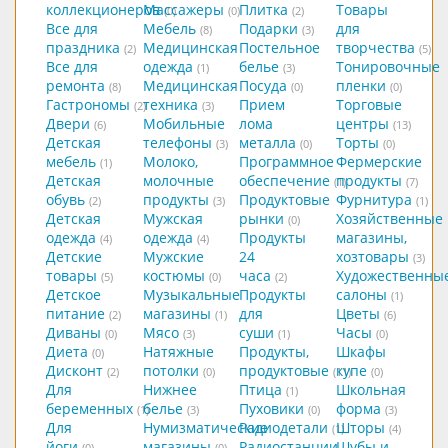
коллекционеров
Массажеры
Плитка
Товары
(0)
(0)
(2)
Все для
Мебель
Подарки
для
(8)
(3)
праздника
Медицинская
Постельное
творчества
(2)
(5)
Все для
одежда
белье
Тонировочные
(1)
(3)
ремонта
Медицинская
Посуда
пленки
(8)
(0)
(0)
Гастрономы
техника
Прием
Торговые
(2)
(3)
Двери
Мобильные
лома
центры
(6)
(13)
Детская
телефоны
металла
Торты
(3)
(0)
(0)
мебель
Молоко,
Программное
Фермерские
(1)
Детская
молочные
обеспечение
продукты
(1)
(7)
обувь
продукты
Продуктовые
Фурнитура
(2)
(3)
(1)
Детская
Мужская
рынки
Хозяйственные
(0)
одежда
одежда
Продукты
магазины,
(4)
(4)
Детские
Мужские
24
хозтовары
(3)
товары
костюмы
часа
Художественны
(5)
(0)
(2)
Детское
Музыкальные
Продукты
салоны
(1)
питание
магазины
для
Цветы
(2)
(1)
(6)
Диваны
Мясо
суши
Часы
(0)
(3)
(1)
(0)
Диета
Натяжные
Продукты,
Шкафы
(0)
Дисконт
потолки
продуктовые
купе
(2)
(0)
(11)
(0)
Для
Нижнее
Птица
Школьная
(1)
беременных
белье
Пуховики
форма
(1)
(3)
(0)
(3)
Для
Нумизматические
Радиодетали
Шторы
(1)
(4)
йоги
магазины
Радиостанции,
Шубы и
(0)
(0)