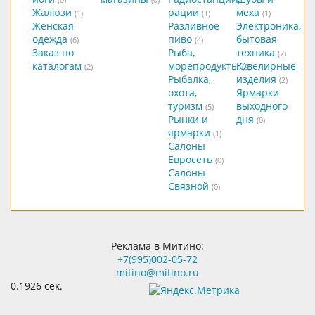
Жалюзи
рации
меха
(1)
(1)
(1)
Женская
Разливное
Электроника,
одежда
пиво
бытовая
(6)
(4)
Заказ по
Рыба,
техника
(7)
каталогам
морепродукты
Ювелирные
(2)
(2)
Рыбалка,
изделия
(2)
охота,
Ярмарки
туризм
выходного
(5)
Рынки и
дня
(0)
ярмарки
(1)
Салоны
Евросеть
(0)
Салоны
Связной
(0)
Реклама в Митино:
+7(995)002-05-72
mitino@mitino.ru
0.1926 сек.