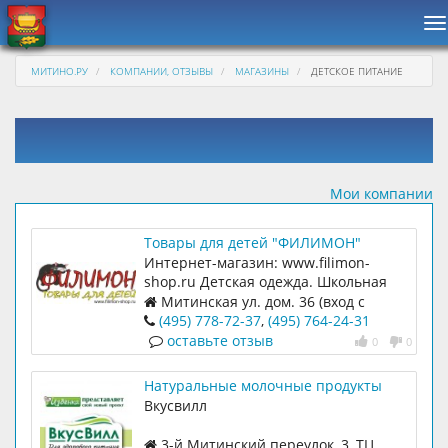
Н
МИТИНО.РУ
КОМПАНИИ, ОТЗЫВЫ
МАГАЗИНЫ
ДЕТСКОЕ ПИТАНИЕ
Мои компании
Товары для детей "ФИЛИМОН"
Интернет-магазин: www.filimon-
shop.ru Детская одежда. Школьная
форма.Карнавальные костюмы.
Митинская ул. дом. 36 (вход с
торца)
(495) 778-72-37
,
(495) 764-24-31
оставьте отзыв
0
0
Натуральные молочные продукты
`Вкусвии` в ТЦ Билла
Вкусвилл
3-й Митинский переулок, 3, ТЦ