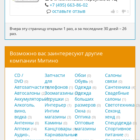
`Билла`
+7 (495) 663-86-02
оставьте отзыв
0
0
Вчера эту страницу открыли 1 раз, а за последние 30 дней – 26
раз.
Возможно вас заинтересуют другие
компании Митино
CD /
Запчасти
Обои
Салоны
(0)
DVD
для
Обувь
связи
(0)
(4)
(0)
Автозапчасти
телефонов
Одежда
Сантехника
(9)
(1)
(6)
(4)
Автосалоны
Зоомагазины
Одежда
Свадебные
(2)
(10)
Аккумуляторы
Игрушки
больших
салоны
(0)
(2)
(1)
Алкоголь,
Интерьер
размеров
Светотехника
(1)
(0)
(3)
вино,
Интим
Окна
Секонд
(6)
водка
магазины
Оптика
хенд
(3)
(3)
(9)
(0)
Антенны
Камины
Оптовые
Спецодежда
(0)
(0)
(0)
Аптеки
Канцтовары
магазины
Спортивное
(14)
(1)
Аудио-,
Карнавальные
и
питание
(1)