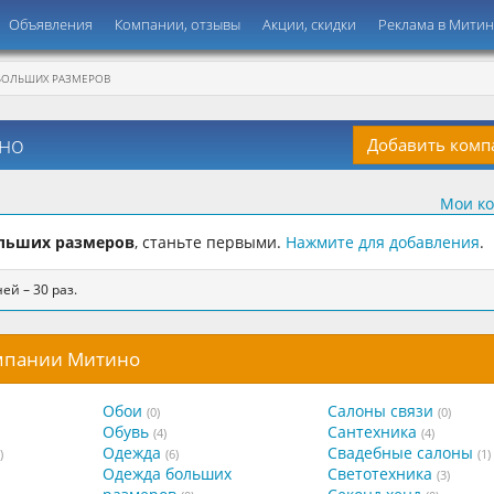
Объявления
Компании, отзывы
Акции, скидки
Реклама в Мити
БОЛЬШИХ РАЗМЕРОВ
но
Добавить ком
Мои к
льших размеров
, станьте первыми.
Нажмите для добавления
.
ей – 30 раз.
омпании Митино
Обои
Салоны связи
(0)
(0)
Обувь
Сантехника
(4)
(4)
Одежда
Свадебные салоны
)
(6)
(1)
Одежда больших
Светотехника
(3)