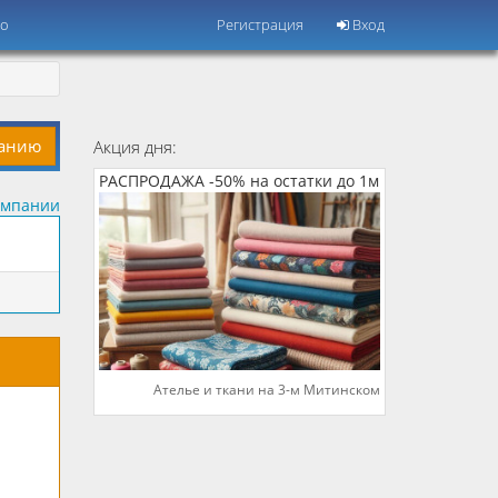
но
Регистрация
Вход
панию
Акция дня:
РАСПРОДАЖА -50% на остатки до 1м
омпании
Ателье и ткани на 3-м Митинском