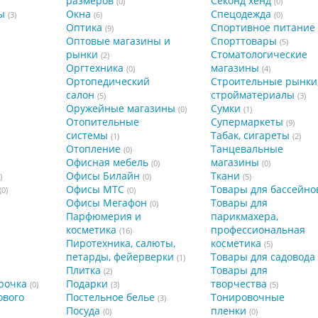
размеров
Секонд хенд
(0)
(0)
ы
Окна
Спецодежда
(3)
(6)
(0)
Оптика
Спортивное питание
(9)
Оптовые магазины и
Спорттовары
(5)
рынки
Стоматологические
(2)
Оргтехника
магазины
(0)
(4)
Ортопедический
Строительные рынки
салон
стройматериалы
(5)
(3)
Оружейные магазины
Сумки
(0)
(1)
Отопительные
Супермаркеты
(9)
системы
Табак, сигареты
(1)
(2)
Отопление
Танцевальные
(0)
Офисная мебель
магазины
(0)
(0)
Офисы Билайн
Ткани
)
(0)
(5)
Офисы МТС
Товары для бассейно
(0)
(0)
Офисы Мегафон
Товары для
(0)
Парфюмерия и
парикмахера,
косметика
профессиональная
(16)
Пиротехника, салюты,
косметика
(5)
петарды, фейерверки
Товары для садовода
(1)
Плитка
Товары для
(2)
рочка
Подарки
творчества
(0)
(3)
(5)
ового
Постельное белье
Тонировочные
(3)
Посуда
пленки
(0)
(0)