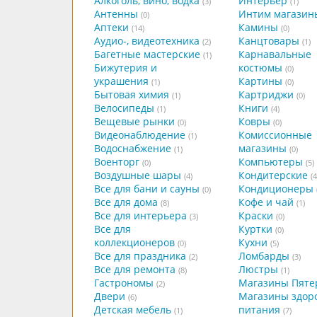
Алкоголь, вино, водка
Интерьер
(3)
(1)
Антенны
Интим магазин
(0)
Аптеки
Камины
(14)
(0)
Аудио-, видеотехника
Канцтовары
(2)
(1)
Багетные мастерские
Карнавальные
(1)
Бижутерия и
костюмы
(0)
украшения
Картины
(1)
(0)
Бытовая химия
Картриджи
(1)
(0)
Велосипеды
Книги
(1)
(4)
Вещевые рынки
Ковры
(0)
(0)
Видеонаблюдение
Комиссионные
(1)
Водоснабжение
магазины
(1)
(0)
Военторг
Компьютеры
(0)
(5)
Воздушные шары
Кондитерские
(4)
(4
Все для бани и сауны
Кондиционеры
(0)
Все для дома
Кофе и чай
(8)
(1)
Все для интерьера
Краски
(3)
(0)
Все для
Куртки
(0)
коллекционеров
Кухни
(0)
(5)
Все для праздника
Ломбарды
(2)
(3)
Все для ремонта
Люстры
(8)
(1)
Гастрономы
Магазины Пяте
(2)
Двери
Магазины здор
(6)
Детская мебель
питания
(1)
(7)