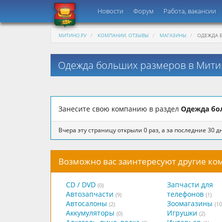
Новости
Форум
Работа, вакансии
МИТИНО.РУ
КОМПАНИИ, ОТЗЫВЫ
МАГАЗИНЫ
ОДЕЖДА 
Одежда больших размеров в Мити
Занесите свою компанию в раздел
Одежда бо
Вчера эту страницу открыли 0 раз, а за последние 30 дн
Возможно вас заинтересуют другие к
CD / DVD
Запчасти для
(0)
Автозапчасти
телефонов
(9)
(1)
Автосалоны
Зоомагазины
(2)
(10
Аккумуляторы
Игрушки
(0)
(2)