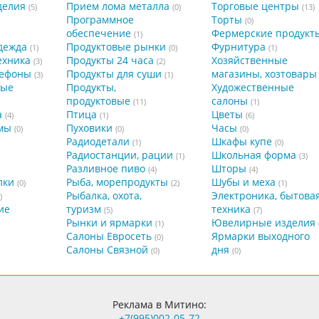
делия
Прием лома металла
Торговые центры
(5)
(0)
(13)
Программное
Торты
(0)
обеспечение
Фермерские продукт
(1)
дежда
Продуктовые рынки
Фурнитура
(1)
(0)
(1)
ехника
Продукты 24 часа
Хозяйственные
(3)
(2)
лефоны
Продукты для суши
магазины, хозтовары
(3)
(1)
ные
Продукты,
Художественные
продуктовые
салоны
(11)
(1)
а
Птица
Цветы
(4)
(1)
(6)
мы
Пуховики
Часы
(0)
(0)
(0)
Радиодетали
Шкафы купе
(1)
(0)
Радиостанции, рации
Школьная форма
(1)
(3)
Разливное пиво
Шторы
(4)
(4)
лки
Рыба, морепродукты
Шубы и меха
(0)
(2)
(1)
Рыбалка, охота,
Электроника, бытова
)
ие
туризм
техника
(5)
(7)
Рынки и ярмарки
Ювелирные изделия
(1)
Салоны Евросеть
Ярмарки выходного
(0)
Салоны Связной
дня
(0)
(0)
Реклама в Митино:
+7(995)002-05-72