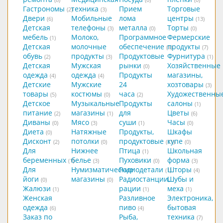
Гастрономы
техника
Прием
Торговые
(2)
(3)
Двери
Мобильные
лома
центры
(6)
(13)
Детская
телефоны
металла
Торты
(3)
(0)
(0)
мебель
Молоко,
Программное
Фермерские
(1)
Детская
молочные
обеспечение
продукты
(1)
(7)
обувь
продукты
Продуктовые
Фурнитура
(2)
(3)
(1)
Детская
Мужская
рынки
Хозяйственные
(0)
одежда
одежда
Продукты
магазины,
(4)
(4)
Детские
Мужские
24
хозтовары
(3)
товары
костюмы
часа
Художественны
(5)
(0)
(2)
Детское
Музыкальные
Продукты
салоны
(1)
питание
магазины
для
Цветы
(2)
(1)
(6)
Диваны
Мясо
суши
Часы
(0)
(3)
(1)
(0)
Диета
Натяжные
Продукты,
Шкафы
(0)
Дисконт
потолки
продуктовые
купе
(2)
(0)
(11)
(0)
Для
Нижнее
Птица
Школьная
(1)
беременных
белье
Пуховики
форма
(1)
(3)
(0)
(3)
Для
Нумизматические
Радиодетали
Шторы
(1)
(4)
йоги
магазины
Радиостанции,
Шубы и
(0)
(0)
Жалюзи
рации
меха
(1)
(1)
(1)
Женская
Разливное
Электроника,
одежда
пиво
бытовая
(6)
(4)
Заказ по
Рыба,
техника
(7)