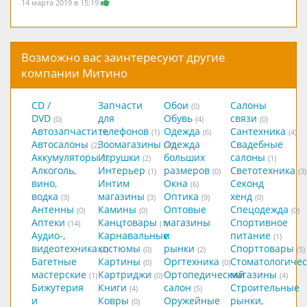
14 марта 2019 в 15:19
Возможно вас заинтересуют другие
компании Митино
CD /
Запчасти
Обои
Салоны
(0)
DVD
для
Обувь
связи
(0)
(4)
(0)
Автозапчасти
телефонов
Одежда
Сантехника
(9)
(1)
(6)
(4)
Автосалоны
Зоомагазины
Одежда
Свадебные
(2)
(10)
Аккумуляторы
Игрушки
больших
салоны
(0)
(2)
(1)
Алкоголь,
Интерьер
размеров
Светотехника
(1)
(0)
(3)
вино,
Интим
Окна
Секонд
(6)
водка
магазины
Оптика
хенд
(3)
(3)
(9)
(0)
Антенны
Камины
Оптовые
Спецодежда
(0)
(0)
(0)
Аптеки
Канцтовары
магазины
Спортивное
(14)
(1)
Аудио-,
Карнавальные
и
питание
(1)
видеотехника
костюмы
рынки
Спорттовары
(2)
(0)
(2)
(5)
Багетные
Картины
Оргтехника
Стоматологичес
(0)
(0)
мастерские
Картриджи
Ортопедический
магазины
(1)
(0)
(4)
Бижутерия
Книги
салон
Строительные
(4)
(5)
и
Ковры
Оружейные
рынки,
(0)