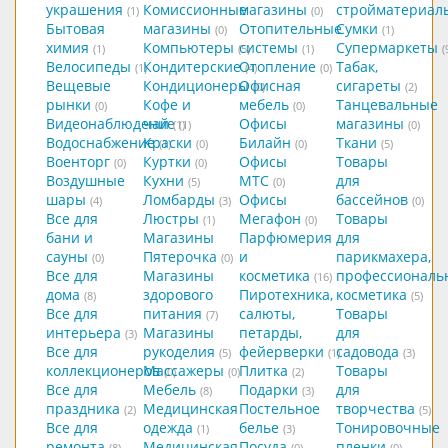
украшения
Комиссионные
магазины
стройматериал
(1)
(0)
Бытовая
магазины
Отопительные
Сумки
(0)
(1)
химия
Компьютеры
системы
Супермаркеты
(1)
(5)
(1)
(
Велосипеды
Кондитерские
Отопление
Табак,
(1)
(4)
(0)
Вещевые
Кондиционеры
Офисная
сигареты
(0)
(2)
рынки
Кофе и
мебель
Танцевальные
(0)
(0)
Видеонаблюдение
чай
Офисы
магазины
(1)
(1)
(0)
Водоснабжение
Краски
Билайн
Ткани
(1)
(0)
(0)
(5)
Военторг
Куртки
Офисы
Товары
(0)
(0)
Воздушные
Кухни
МТС
для
(5)
(0)
шары
Ломбарды
Офисы
бассейнов
(4)
(3)
(0)
Все для
Люстры
Мегафон
Товары
(1)
(0)
бани и
Магазины
Парфюмерия
для
сауны
Пятерочка
и
парикмахера,
(0)
(0)
Все для
Магазины
косметика
профессиональ
(16)
дома
здорового
Пиротехника,
косметика
(8)
(5)
Все для
питания
салюты,
Товары
(7)
интерьера
Магазины
петарды,
для
(3)
Все для
рукоделия
фейерверки
садовода
(5)
(1)
(3)
коллекционеров
Массажеры
Плитка
Товары
(0)
(0)
(2)
Все для
Мебель
Подарки
для
(8)
(3)
праздника
Медицинская
Постельное
творчества
(2)
(5)
Все для
одежда
белье
Тонировочные
(1)
(3)
ремонта
Медицинская
Посуда
пленки
(8)
(0)
(0)