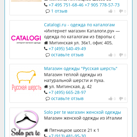
аксессуары.
+7 495 751-68-46
+7 905 778-57-73
1 отзыв
1
0
Catalogi.ru - одежда по каталогам
ОТТО, Alba Moda, Madeleine и еще
«Интернет магазин Каталоги.ру» —
более 60 онлайн каталогов.
одежда по каталогам из Европы с
доставкой по России.
Митинская ул. 36к1, офис 405,
Москва, 1253430
+7 (495) 540-49-49
оставьте отзыв
0
0
Магазин одежды "Русская шерсть"
Магазин теплой одежды из
натуральной шерсти и пуха.
ул. Митинская, д. 42
+7 (495) 665-28-97
оставьте отзыв
0
0
Solo per te магазин женской одежды
из Италии
Магазин женской одежды из Италии
Пятницкое шоссе 21 к 1
+7 (913) 481-95-30