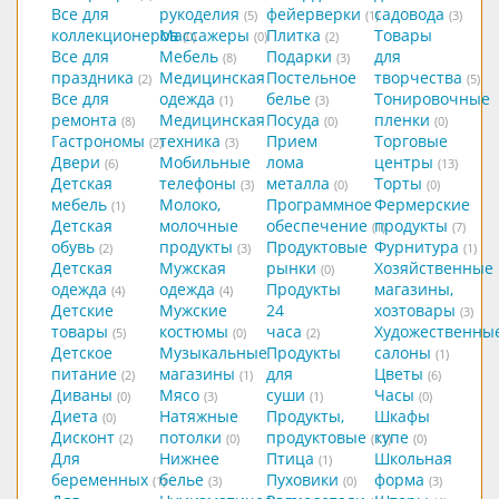
Все для
рукоделия
фейерверки
садовода
(5)
(1)
(3)
коллекционеров
Массажеры
Плитка
Товары
(0)
(0)
(2)
Все для
Мебель
Подарки
для
(8)
(3)
праздника
Медицинская
Постельное
творчества
(2)
(5)
Все для
одежда
белье
Тонировочные
(1)
(3)
ремонта
Медицинская
Посуда
пленки
(8)
(0)
(0)
Гастрономы
техника
Прием
Торговые
(2)
(3)
Двери
Мобильные
лома
центры
(6)
(13)
Детская
телефоны
металла
Торты
(3)
(0)
(0)
мебель
Молоко,
Программное
Фермерские
(1)
Детская
молочные
обеспечение
продукты
(1)
(7)
обувь
продукты
Продуктовые
Фурнитура
(2)
(3)
(1)
Детская
Мужская
рынки
Хозяйственные
(0)
одежда
одежда
Продукты
магазины,
(4)
(4)
Детские
Мужские
24
хозтовары
(3)
товары
костюмы
часа
Художественны
(5)
(0)
(2)
Детское
Музыкальные
Продукты
салоны
(1)
питание
магазины
для
Цветы
(2)
(1)
(6)
Диваны
Мясо
суши
Часы
(0)
(3)
(1)
(0)
Диета
Натяжные
Продукты,
Шкафы
(0)
Дисконт
потолки
продуктовые
купе
(2)
(0)
(11)
(0)
Для
Нижнее
Птица
Школьная
(1)
беременных
белье
Пуховики
форма
(1)
(3)
(0)
(3)