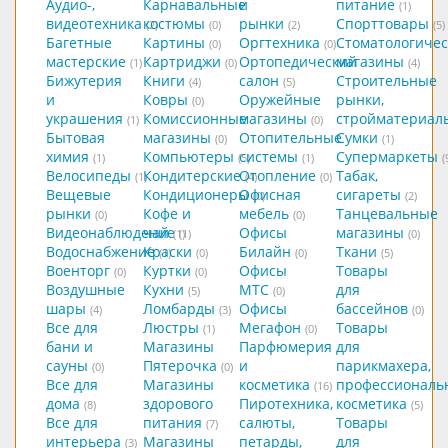
Аудио-,
Карнавальные
и
питание
(1)
видеотехника
костюмы
рынки
Спорттовары
(2)
(0)
(2)
(5)
Багетные
Картины
Оргтехника
Стоматологичес
(0)
(0)
мастерские
Картриджи
Ортопедический
магазины
(1)
(0)
(4)
Бижутерия
Книги
салон
Строительные
(4)
(5)
и
Ковры
Оружейные
рынки,
(0)
украшения
Комиссионные
магазины
стройматериал
(1)
(0)
Бытовая
магазины
Отопительные
Сумки
(0)
(1)
химия
Компьютеры
системы
Супермаркеты
(1)
(5)
(1)
(
Велосипеды
Кондитерские
Отопление
Табак,
(1)
(4)
(0)
Вещевые
Кондиционеры
Офисная
сигареты
(0)
(2)
рынки
Кофе и
мебель
Танцевальные
(0)
(0)
Видеонаблюдение
чай
Офисы
магазины
(1)
(1)
(0)
Водоснабжение
Краски
Билайн
Ткани
(1)
(0)
(0)
(5)
Военторг
Куртки
Офисы
Товары
(0)
(0)
Воздушные
Кухни
МТС
для
(5)
(0)
шары
Ломбарды
Офисы
бассейнов
(4)
(3)
(0)
Все для
Люстры
Мегафон
Товары
(1)
(0)
бани и
Магазины
Парфюмерия
для
сауны
Пятерочка
и
парикмахера,
(0)
(0)
Все для
Магазины
косметика
профессиональ
(16)
дома
здорового
Пиротехника,
косметика
(8)
(5)
Все для
питания
салюты,
Товары
(7)
интерьера
Магазины
петарды,
для
(3)