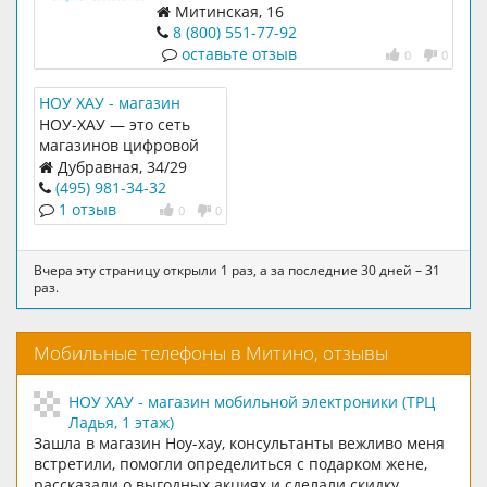
Митинская, 16
8 (800) 551-77-92
оставьте отзыв
0
0
НОУ ХАУ - магазин
мобильной
НОУ-ХАУ — это сеть
электроники (ТРЦ
магазинов цифровой
Ладья, 1 этаж)
электроники нового
Дубравная, 34/29
европейского формата.
(495) 981-34-32
1 отзыв
0
0
Вчера эту страницу открыли 1 раз, а за последние 30 дней – 31
раз.
Мобильные телефоны в Митино, отзывы
НОУ ХАУ - магазин мобильной электроники (ТРЦ
Ладья, 1 этаж)
Зашла в магазин Ноу-хау, консультанты вежливо меня
встретили, помогли определиться с подарком жене,
рассказали о выгодных акциях и сделали скидку.