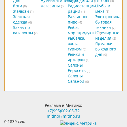
Для
Нумизматические
Радиодетали
Шторы
(1)
(4)
йоги
магазины
Радиостанции,
Шубы и
(0)
(0)
Жалюзи
рации
меха
(1)
(1)
(1)
Женская
Разливное
Электроника,
одежда
пиво
бытовая
(6)
(4)
Заказ по
Рыба,
техника
(7)
каталогам
морепродукты
Ювелирные
(2)
(2)
Рыбалка,
изделия
(2)
охота,
Ярмарки
туризм
выходного
(5)
Рынки и
дня
(0)
ярмарки
(1)
Салоны
Евросеть
(0)
Салоны
Связной
(0)
Реклама в Митино:
+7(995)002-05-72
mitino@mitino.ru
0.1839 сек.