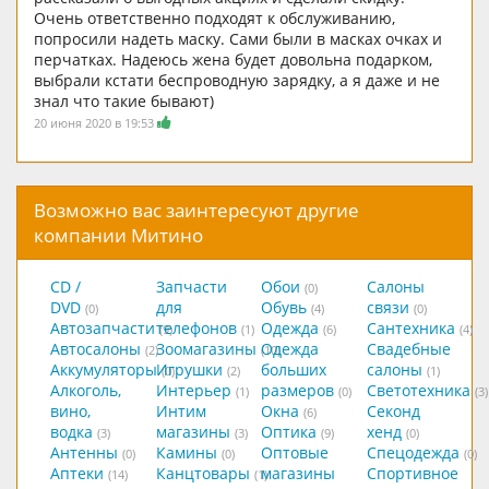
Очень ответственно подходят к обслуживанию,
попросили надеть маску. Сами были в масках очках и
перчатках. Надеюсь жена будет довольна подарком,
выбрали кстати беспроводную зарядку, а я даже и не
знал что такие бывают)
20 июня 2020 в 19:53
Возможно вас заинтересуют другие
компании Митино
CD /
Запчасти
Обои
Салоны
(0)
DVD
для
Обувь
связи
(0)
(4)
(0)
Автозапчасти
телефонов
Одежда
Сантехника
(9)
(1)
(6)
(4)
Автосалоны
Зоомагазины
Одежда
Свадебные
(2)
(10)
Аккумуляторы
Игрушки
больших
салоны
(0)
(2)
(1)
Алкоголь,
Интерьер
размеров
Светотехника
(1)
(0)
(3)
вино,
Интим
Окна
Секонд
(6)
водка
магазины
Оптика
хенд
(3)
(3)
(9)
(0)
Антенны
Камины
Оптовые
Спецодежда
(0)
(0)
(0)
Аптеки
Канцтовары
магазины
Спортивное
(14)
(1)