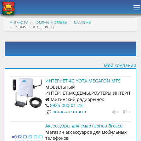
Н
МИТИНО.РУ
КОМПАНИИ, ОТЗЫВЫ
МАГАЗИНЫ
МОБИЛЬНЫЕ ТЕЛЕФОНЫ
Мои компании
ИНТЕРНЕТ 4G YOTA MEGAFON MTS
BEELINE TELE2 ROSTELEKOM
МОБИЛЬНЫЙ
ИНТЕРНЕТ.МОДЕМЫ.РОУТЕРЫ.ИНТЕРНЕТ-
ЦЕНТРЫ. АКСЕССУАРЫ К СОТОВЫМ
Митинский радиорынок
ТЕЛЕФОНАМ(ОГРОМНЫЙ ВЫБОР)
8925-000-01-23
оставьте отзыв
0
0
Аксессуары для смартфонов Brosco
Магазин аксессуаров для мобильных
телефонов