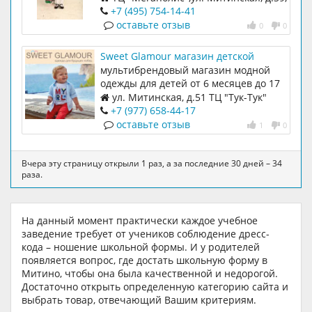
2 этаж с 10.00 до 21.00
+7 (495) 754-14-41
оставьте отзыв
0
0
Sweet Glamour магазин детской
одежды
мультибрендовый магазин модной
одежды для детей от 6 месяцев до 17
лет
ул. Митинская, д.51 ТЦ "Тук-Тук"
+7 (977) 658-44-17
оставьте отзыв
1
0
Вчера эту страницу открыли 1 раз, а за последние 30 дней – 34
раза.
На данный момент практически каждое учебное
заведение требует от учеников соблюдение дресс-
кода – ношение школьной формы. И у родителей
появляется вопрос, где достать школьную форму в
Митино, чтобы она была качественной и недорогой.
Достаточно открыть определенную категорию сайта и
выбрать товар, отвечающий Вашим критериям.