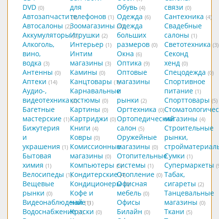
DVD
для
Обувь
связи
(0)
(4)
(0)
Автозапчасти
телефонов
Одежда
Сантехника
(9)
(1)
(6)
(4)
Автосалоны
Зоомагазины
Одежда
Свадебные
(2)
(10)
Аккумуляторы
Игрушки
больших
салоны
(0)
(2)
(1)
Алкоголь,
Интерьер
размеров
Светотехника
(1)
(0)
(3)
вино,
Интим
Окна
Секонд
(6)
водка
магазины
Оптика
хенд
(3)
(3)
(9)
(0)
Антенны
Камины
Оптовые
Спецодежда
(0)
(0)
(0)
Аптеки
Канцтовары
магазины
Спортивное
(14)
(1)
Аудио-,
Карнавальные
и
питание
(1)
видеотехника
костюмы
рынки
Спорттовары
(2)
(0)
(2)
(5)
Багетные
Картины
Оргтехника
Стоматологичес
(0)
(0)
мастерские
Картриджи
Ортопедический
магазины
(1)
(0)
(4)
Бижутерия
Книги
салон
Строительные
(4)
(5)
и
Ковры
Оружейные
рынки,
(0)
украшения
Комиссионные
магазины
стройматериал
(1)
(0)
Бытовая
магазины
Отопительные
Сумки
(0)
(1)
химия
Компьютеры
системы
Супермаркеты
(1)
(5)
(1)
(
Велосипеды
Кондитерские
Отопление
Табак,
(1)
(4)
(0)
Вещевые
Кондиционеры
Офисная
сигареты
(0)
(2)
рынки
Кофе и
мебель
Танцевальные
(0)
(0)
Видеонаблюдение
чай
Офисы
магазины
(1)
(1)
(0)
Водоснабжение
Краски
Билайн
Ткани
(1)
(0)
(0)
(5)