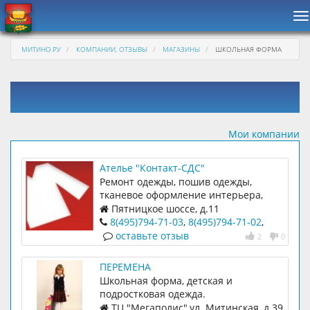
Н
МИТИНО.РУ
КОМПАНИИ, ОТЗЫВЫ
МАГАЗИНЫ
ШКОЛЬНАЯ ФОРМА
Мои компании
Ателье "Контакт-СДС"
Ремонт одежды, пошив одежды,
тканевое оформление интерьера,
школьная форма (готовая и на заказ)
Пятницкое шоссе, д.11
8(495)794-71-03
,
8(495)794-71-02
,
8(495)794-71-01
оставьте отзыв
2
0
ПЕРЕМЕНА
Школьная форма, детская и
подростковая одежда.
ТЦ "Мегаполис",ул. Митинская, д.39,