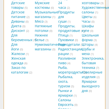
Детские
Мужские
24
хозтовары
(3)
товары
костюмы
часа
Художественны
(5)
(0)
(2)
Детское
Музыкальные
Продукты
салоны
(1)
питание
магазины
для
Цветы
(2)
(1)
(6)
Диваны
Мясо
суши
Часы
(0)
(3)
(1)
(0)
Диета
Натяжные
Продукты,
Шкафы
(0)
Дисконт
потолки
продуктовые
купе
(2)
(0)
(11)
(0)
Для
Нижнее
Птица
Школьная
(1)
беременных
белье
Пуховики
форма
(1)
(3)
(0)
(3)
Для
Нумизматические
Радиодетали
Шторы
(1)
(4)
йоги
магазины
Радиостанции,
Шубы и
(0)
(0)
Жалюзи
рации
меха
(1)
(1)
(1)
Женская
Разливное
Электроника,
одежда
пиво
бытовая
(6)
(4)
Заказ по
Рыба,
техника
(7)
каталогам
морепродукты
Ювелирные
(2)
(2)
Рыбалка,
изделия
(2)
охота,
Ярмарки
туризм
выходного
(5)
Рынки и
дня
(0)
ярмарки
(1)
Салоны
Евросеть
(0)