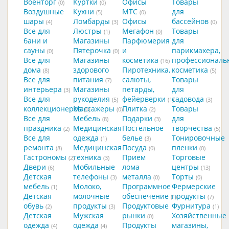
Военторг
Куртки
Офисы
Товары
(0)
(0)
Воздушные
Кухни
МТС
для
(5)
(0)
шары
Ломбарды
Офисы
бассейнов
(4)
(3)
(0)
Все для
Люстры
Мегафон
Товары
(1)
(0)
бани и
Магазины
Парфюмерия
для
сауны
Пятерочка
и
парикмахера,
(0)
(0)
Все для
Магазины
косметика
профессиональ
(16)
дома
здорового
Пиротехника,
косметика
(8)
(5)
Все для
питания
салюты,
Товары
(7)
интерьера
Магазины
петарды,
для
(3)
Все для
рукоделия
фейерверки
садовода
(5)
(1)
(3)
коллекционеров
Массажеры
Плитка
Товары
(0)
(0)
(2)
Все для
Мебель
Подарки
для
(8)
(3)
праздника
Медицинская
Постельное
творчества
(2)
(5)
Все для
одежда
белье
Тонировочные
(1)
(3)
ремонта
Медицинская
Посуда
пленки
(8)
(0)
(0)
Гастрономы
техника
Прием
Торговые
(2)
(3)
Двери
Мобильные
лома
центры
(6)
(13)
Детская
телефоны
металла
Торты
(3)
(0)
(0)
мебель
Молоко,
Программное
Фермерские
(1)
Детская
молочные
обеспечение
продукты
(1)
(7)
обувь
продукты
Продуктовые
Фурнитура
(2)
(3)
(1)
Детская
Мужская
рынки
Хозяйственные
(0)
одежда
одежда
Продукты
магазины,
(4)
(4)