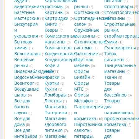
Аудио-,
Карнавальные
и
питание
(1)
видеотехника
костюмы
рынки
Спорттовары
(2)
(0)
(2)
(5)
Багетные
Картины
Оргтехника
Стоматологичес
(0)
(0)
мастерские
Картриджи
Ортопедический
магазины
(1)
(0)
(4)
Бижутерия
Книги
салон
Строительные
(4)
(5)
и
Ковры
Оружейные
рынки,
(0)
украшения
Комиссионные
магазины
стройматериал
(1)
(0)
Бытовая
магазины
Отопительные
Сумки
(0)
(1)
химия
Компьютеры
системы
Супермаркеты
(1)
(5)
(1)
(
Велосипеды
Кондитерские
Отопление
Табак,
(1)
(4)
(0)
Вещевые
Кондиционеры
Офисная
сигареты
(0)
(2)
рынки
Кофе и
мебель
Танцевальные
(0)
(0)
Видеонаблюдение
чай
Офисы
магазины
(1)
(1)
(0)
Водоснабжение
Краски
Билайн
Ткани
(1)
(0)
(0)
(5)
Военторг
Куртки
Офисы
Товары
(0)
(0)
Воздушные
Кухни
МТС
для
(5)
(0)
шары
Ломбарды
Офисы
бассейнов
(4)
(3)
(0)
Все для
Люстры
Мегафон
Товары
(1)
(0)
бани и
Магазины
Парфюмерия
для
сауны
Пятерочка
и
парикмахера,
(0)
(0)
Все для
Магазины
косметика
профессиональ
(16)
дома
здорового
Пиротехника,
косметика
(8)
(5)
Все для
питания
салюты,
Товары
(7)
интерьера
Магазины
петарды,
для
(3)