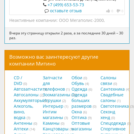
+7 (499) 653-53-73
оставьте отзыв
0
0
Неактивные компании:
ООО Мегаполис-2000
,
Вчера эту страницу открыли 2 раза, а за последние 30 дней – 30
раз.
Возможно вас заинтересуют другие
компании Митино
CD /
Запчасти
Обои
Салоны
(0)
DVD
для
Обувь
связи
(0)
(4)
(0)
Автозапчасти
телефонов
Одежда
Сантехника
(9)
(1)
(6)
(4)
Автосалоны
Зоомагазины
Одежда
Свадебные
(2)
(10)
Аккумуляторы
Игрушки
больших
салоны
(0)
(2)
(1)
Алкоголь,
Интерьер
размеров
Светотехника
(1)
(0)
(3)
вино,
Интим
Окна
Секонд
(6)
водка
магазины
Оптика
хенд
(3)
(3)
(9)
(0)
Антенны
Камины
Оптовые
Спецодежда
(0)
(0)
(0)
Аптеки
Канцтовары
магазины
Спортивное
(14)
(1)