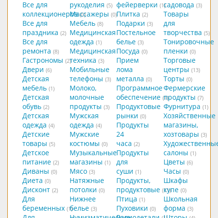
Все для
рукоделия
фейерверки
садовода
(5)
(1)
(3)
коллекционеров
Массажеры
Плитка
Товары
(0)
(0)
(2)
Все для
Мебель
Подарки
для
(8)
(3)
праздника
Медицинская
Постельное
творчества
(2)
(5)
Все для
одежда
белье
Тонировочные
(1)
(3)
ремонта
Медицинская
Посуда
пленки
(8)
(0)
(0)
Гастрономы
техника
Прием
Торговые
(2)
(3)
Двери
Мобильные
лома
центры
(6)
(13)
Детская
телефоны
металла
Торты
(3)
(0)
(0)
мебель
Молоко,
Программное
Фермерские
(1)
Детская
молочные
обеспечение
продукты
(1)
(7)
обувь
продукты
Продуктовые
Фурнитура
(2)
(3)
(1)
Детская
Мужская
рынки
Хозяйственные
(0)
одежда
одежда
Продукты
магазины,
(4)
(4)
Детские
Мужские
24
хозтовары
(3)
товары
костюмы
часа
Художественны
(5)
(0)
(2)
Детское
Музыкальные
Продукты
салоны
(1)
питание
магазины
для
Цветы
(2)
(1)
(6)
Диваны
Мясо
суши
Часы
(0)
(3)
(1)
(0)
Диета
Натяжные
Продукты,
Шкафы
(0)
Дисконт
потолки
продуктовые
купе
(2)
(0)
(11)
(0)
Для
Нижнее
Птица
Школьная
(1)
беременных
белье
Пуховики
форма
(1)
(3)
(0)
(3)
Для
Нумизматические
Радиодетали
Шторы
(1)
(4)