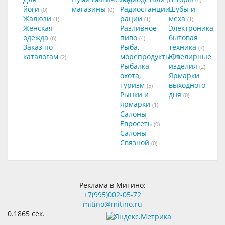
йоги
магазины
Радиостанции,
Шубы и
(0)
(0)
Жалюзи
рации
меха
(1)
(1)
(1)
Женская
Разливное
Электроника,
одежда
пиво
бытовая
(6)
(4)
Заказ по
Рыба,
техника
(7)
каталогам
морепродукты
Ювелирные
(2)
(2)
Рыбалка,
изделия
(2)
охота,
Ярмарки
туризм
выходного
(5)
Рынки и
дня
(0)
ярмарки
(1)
Салоны
Евросеть
(0)
Салоны
Связной
(0)
Реклама в Митино:
+7(995)002-05-72
mitino@mitino.ru
0.1865 сек.