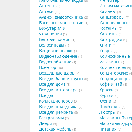
Алкоголь, вино, водка
Интерьер
(3)
(1)
Антенны
Интим магазин
(0)
Аптеки
Камины
(14)
(0)
Аудио-, видеотехника
Канцтовары
(2)
(1)
Багетные мастерские
Карнавальные
(1)
Бижутерия и
костюмы
(0)
украшения
Картины
(1)
(0)
Бытовая химия
Картриджи
(1)
(0)
Велосипеды
Книги
(1)
(4)
Вещевые рынки
Ковры
(0)
(0)
Видеонаблюдение
Комиссионные
(1)
Водоснабжение
магазины
(1)
(0)
Военторг
Компьютеры
(0)
(5)
Воздушные шары
Кондитерские
(4)
(4
Все для бани и сауны
Кондиционеры
(0)
Все для дома
Кофе и чай
(8)
(1)
Все для интерьера
Краски
(3)
(0)
Все для
Куртки
(0)
коллекционеров
Кухни
(0)
(5)
Все для праздника
Ломбарды
(2)
(3)
Все для ремонта
Люстры
(8)
(1)
Гастрономы
Магазины Пяте
(2)
Двери
Магазины здор
(6)
Детская мебель
питания
(1)
(7)