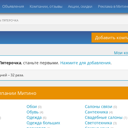
Объявления
Компании, отзывы
Акции, скидки
Реклама в Мити
 ПЯТЕРОЧКА
Добавить ком
Мои к
Пятерочка
, станьте первыми.
Нажмите для добавления
.
ней – 32 раза.
омпании Митино
Обои
Салоны связи
(0)
(0)
Обувь
Сантехника
(4)
(4)
Одежда
Свадебные салоны
)
(6)
(1)
Одежда больших
Светотехника
(3)