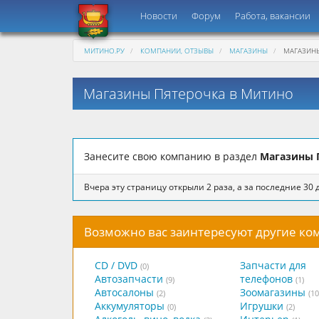
Новости
Форум
Работа, вакансии
МИТИНО.РУ
КОМПАНИИ, ОТЗЫВЫ
МАГАЗИНЫ
МАГАЗИНЫ
Магазины Пятерочка в Митино
Занесите свою компанию в раздел
Магазины 
Вчера эту страницу открыли 2 раза, а за последние 30 д
Возможно вас заинтересуют другие к
CD / DVD
Запчасти для
(0)
Автозапчасти
телефонов
(9)
(1)
Автосалоны
Зоомагазины
(2)
(10
Аккумуляторы
Игрушки
(0)
(2)