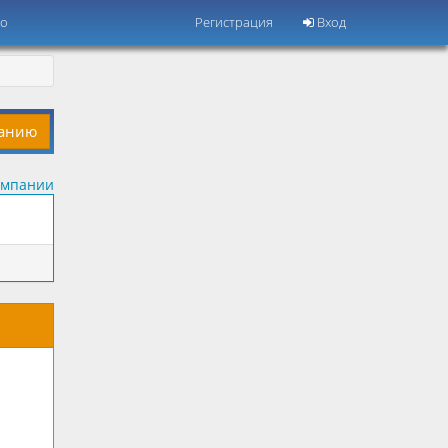
но
Регистрация
Вход
панию
омпании