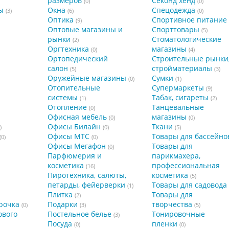
размеров
Секонд хенд
(0)
(0)
ы
Окна
Спецодежда
(3)
(6)
(0)
Оптика
Спортивное питание
(9)
Оптовые магазины и
Спорттовары
(5)
рынки
Стоматологические
(2)
Оргтехника
магазины
(0)
(4)
Ортопедический
Строительные рынки
салон
стройматериалы
(5)
(3)
Оружейные магазины
Сумки
(0)
(1)
Отопительные
Супермаркеты
(9)
системы
Табак, сигареты
(1)
(2)
Отопление
Танцевальные
(0)
Офисная мебель
магазины
(0)
(0)
Офисы Билайн
Ткани
)
(0)
(5)
Офисы МТС
Товары для бассейно
(0)
(0)
Офисы Мегафон
Товары для
(0)
Парфюмерия и
парикмахера,
косметика
профессиональная
(16)
Пиротехника, салюты,
косметика
(5)
петарды, фейерверки
Товары для садовода
(1)
Плитка
Товары для
(2)
рочка
Подарки
творчества
(0)
(3)
(5)
ового
Постельное белье
Тонировочные
(3)
Посуда
пленки
(0)
(0)