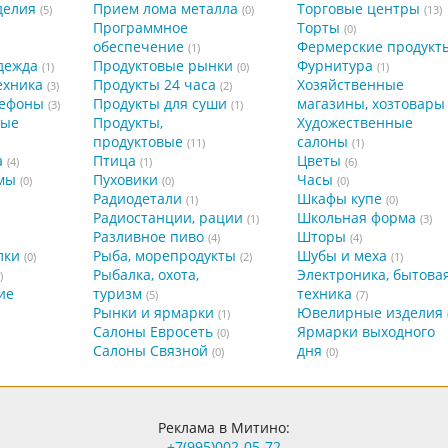
делия
Прием лома металла
Торговые центры
(5)
(0)
(13)
Программное
Торты
(0)
обеспечение
Фермерские продукт
(1)
дежда
Продуктовые рынки
Фурнитура
(1)
(0)
(1)
ехника
Продукты 24 часа
Хозяйственные
(3)
(2)
лефоны
Продукты для суши
магазины, хозтовары
(3)
(1)
ные
Продукты,
Художественные
продуктовые
салоны
(11)
(1)
а
Птица
Цветы
(4)
(1)
(6)
мы
Пуховики
Часы
(0)
(0)
(0)
Радиодетали
Шкафы купе
(1)
(0)
Радиостанции, рации
Школьная форма
(1)
(3)
Разливное пиво
Шторы
(4)
(4)
лки
Рыба, морепродукты
Шубы и меха
(0)
(2)
(1)
Рыбалка, охота,
Электроника, бытова
)
ие
туризм
техника
(5)
(7)
Рынки и ярмарки
Ювелирные изделия
(1)
Салоны Евросеть
Ярмарки выходного
(0)
Салоны Связной
дня
(0)
(0)
Реклама в Митино:
+7(995)002-05-72