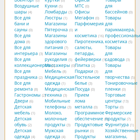
(0)
(0)
Воздушные
Кухни
МТС
для
(5)
(0)
шары
Ломбарды
Офисы
бассейнов
(4)
(3)
(0)
Все для
Люстры
Мегафон
Товары
(1)
(0)
бани и
Магазины
Парфюмерия
для
сауны
Пятерочка
и
парикмахера,
(0)
(0)
Все для
Магазины
косметика
профессиональ
(16)
дома
здорового
Пиротехника,
косметика
(8)
(5)
Все для
питания
салюты,
Товары
(7)
интерьера
Магазины
петарды,
для
(3)
Все для
рукоделия
фейерверки
садовода
(5)
(1)
(3)
коллекционеров
Массажеры
Плитка
Товары
(0)
(0)
(2)
Все для
Мебель
Подарки
для
(8)
(3)
праздника
Медицинская
Постельное
творчества
(2)
(5)
Все для
одежда
белье
Тонировочные
(1)
(3)
ремонта
Медицинская
Посуда
пленки
(8)
(0)
(0)
Гастрономы
техника
Прием
Торговые
(2)
(3)
Двери
Мобильные
лома
центры
(6)
(13)
Детская
телефоны
металла
Торты
(3)
(0)
(0)
мебель
Молоко,
Программное
Фермерские
(1)
Детская
молочные
обеспечение
продукты
(1)
(7)
обувь
продукты
Продуктовые
Фурнитура
(2)
(3)
(1)
Детская
Мужская
рынки
Хозяйственные
(0)
одежда
одежда
Продукты
магазины,
(4)
(4)