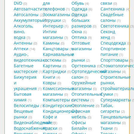
DVD
для
Обувь
связи
(0)
(4)
(0)
Автозапчасти
телефонов
Одежда
Сантехника
(9)
(1)
(6)
(4)
Автосалоны
Зоомагазины
Одежда
Свадебные
(2)
(10)
Аккумуляторы
Игрушки
больших
салоны
(0)
(2)
(1)
Алкоголь,
Интерьер
размеров
Светотехника
(1)
(0)
(3)
вино,
Интим
Окна
Секонд
(6)
водка
магазины
Оптика
хенд
(3)
(3)
(9)
(0)
Антенны
Камины
Оптовые
Спецодежда
(0)
(0)
(0)
Аптеки
Канцтовары
магазины
Спортивное
(14)
(1)
Аудио-,
Карнавальные
и
питание
(1)
видеотехника
костюмы
рынки
Спорттовары
(2)
(0)
(2)
(5)
Багетные
Картины
Оргтехника
Стоматологичес
(0)
(0)
мастерские
Картриджи
Ортопедический
магазины
(1)
(0)
(4)
Бижутерия
Книги
салон
Строительные
(4)
(5)
и
Ковры
Оружейные
рынки,
(0)
украшения
Комиссионные
магазины
стройматериал
(1)
(0)
Бытовая
магазины
Отопительные
Сумки
(0)
(1)
химия
Компьютеры
системы
Супермаркеты
(1)
(5)
(1)
(
Велосипеды
Кондитерские
Отопление
Табак,
(1)
(4)
(0)
Вещевые
Кондиционеры
Офисная
сигареты
(0)
(2)
рынки
Кофе и
мебель
Танцевальные
(0)
(0)
Видеонаблюдение
чай
Офисы
магазины
(1)
(1)
(0)
Водоснабжение
Краски
Билайн
Ткани
(1)
(0)
(0)
(5)
Военторг
Куртки
Офисы
Товары