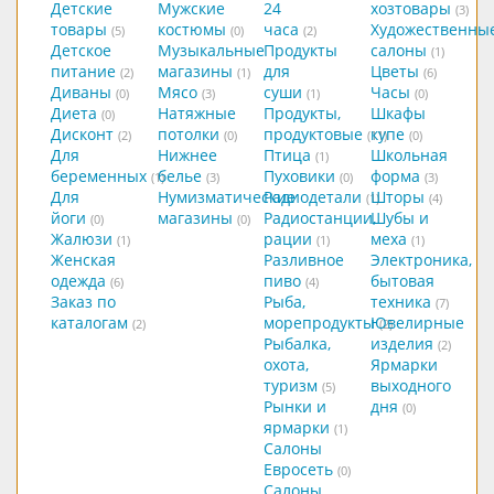
Детские
Мужские
24
хозтовары
(3)
товары
костюмы
часа
Художественны
(5)
(0)
(2)
Детское
Музыкальные
Продукты
салоны
(1)
питание
магазины
для
Цветы
(2)
(1)
(6)
Диваны
Мясо
суши
Часы
(0)
(3)
(1)
(0)
Диета
Натяжные
Продукты,
Шкафы
(0)
Дисконт
потолки
продуктовые
купе
(2)
(0)
(11)
(0)
Для
Нижнее
Птица
Школьная
(1)
беременных
белье
Пуховики
форма
(1)
(3)
(0)
(3)
Для
Нумизматические
Радиодетали
Шторы
(1)
(4)
йоги
магазины
Радиостанции,
Шубы и
(0)
(0)
Жалюзи
рации
меха
(1)
(1)
(1)
Женская
Разливное
Электроника,
одежда
пиво
бытовая
(6)
(4)
Заказ по
Рыба,
техника
(7)
каталогам
морепродукты
Ювелирные
(2)
(2)
Рыбалка,
изделия
(2)
охота,
Ярмарки
туризм
выходного
(5)
Рынки и
дня
(0)
ярмарки
(1)
Салоны
Евросеть
(0)
Салоны