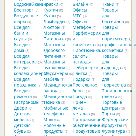
Водоснабжение
Краски
Билайн
Ткани
(1)
(0)
(0)
(5)
Военторг
Куртки
Офисы
Товары
(0)
(0)
Воздушные
Кухни
МТС
для
(5)
(0)
шары
Ломбарды
Офисы
бассейнов
(4)
(3)
(0)
Все для
Люстры
Мегафон
Товары
(1)
(0)
бани и
Магазины
Парфюмерия
для
сауны
Пятерочка
и
парикмахера,
(0)
(0)
Все для
Магазины
косметика
профессиональ
(16)
дома
здорового
Пиротехника,
косметика
(8)
(5)
Все для
питания
салюты,
Товары
(7)
интерьера
Магазины
петарды,
для
(3)
Все для
рукоделия
фейерверки
садовода
(5)
(1)
(3)
коллекционеров
Массажеры
Плитка
Товары
(0)
(0)
(2)
Все для
Мебель
Подарки
для
(8)
(3)
праздника
Медицинская
Постельное
творчества
(2)
(5)
Все для
одежда
белье
Тонировочные
(1)
(3)
ремонта
Медицинская
Посуда
пленки
(8)
(0)
(0)
Гастрономы
техника
Прием
Торговые
(2)
(3)
Двери
Мобильные
лома
центры
(6)
(13)
Детская
телефоны
металла
Торты
(3)
(0)
(0)
мебель
Молоко,
Программное
Фермерские
(1)
Детская
молочные
обеспечение
продукты
(1)
(7)
обувь
продукты
Продуктовые
Фурнитура
(2)
(3)
(1)