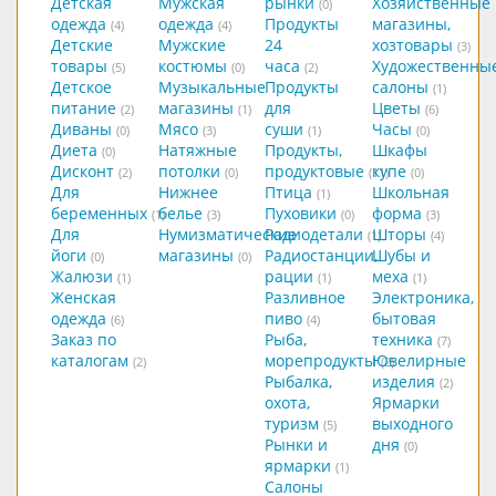
Детская
Мужская
рынки
Хозяйственные
(0)
одежда
одежда
Продукты
магазины,
(4)
(4)
Детские
Мужские
24
хозтовары
(3)
товары
костюмы
часа
Художественны
(5)
(0)
(2)
Детское
Музыкальные
Продукты
салоны
(1)
питание
магазины
для
Цветы
(2)
(1)
(6)
Диваны
Мясо
суши
Часы
(0)
(3)
(1)
(0)
Диета
Натяжные
Продукты,
Шкафы
(0)
Дисконт
потолки
продуктовые
купе
(2)
(0)
(11)
(0)
Для
Нижнее
Птица
Школьная
(1)
беременных
белье
Пуховики
форма
(1)
(3)
(0)
(3)
Для
Нумизматические
Радиодетали
Шторы
(1)
(4)
йоги
магазины
Радиостанции,
Шубы и
(0)
(0)
Жалюзи
рации
меха
(1)
(1)
(1)
Женская
Разливное
Электроника,
одежда
пиво
бытовая
(6)
(4)
Заказ по
Рыба,
техника
(7)
каталогам
морепродукты
Ювелирные
(2)
(2)
Рыбалка,
изделия
(2)
охота,
Ярмарки
туризм
выходного
(5)
Рынки и
дня
(0)
ярмарки
(1)
Салоны