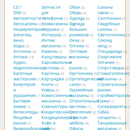
CD /
Запчасти
Обои
Салоны
(0)
DVD
для
Обувь
связи
(0)
(4)
(0)
Автозапчасти
телефонов
Одежда
Сантехника
(9)
(1)
(6)
(4)
Автосалоны
Зоомагазины
Одежда
Свадебные
(2)
(10)
Аккумуляторы
Игрушки
больших
салоны
(0)
(2)
(1)
Алкоголь,
Интерьер
размеров
Светотехника
(1)
(0)
(3)
вино,
Интим
Окна
Секонд
(6)
водка
магазины
Оптика
хенд
(3)
(3)
(9)
(0)
Антенны
Камины
Оптовые
Спецодежда
(0)
(0)
(0)
Аптеки
Канцтовары
магазины
Спортивное
(14)
(1)
Аудио-,
Карнавальные
и
питание
(1)
видеотехника
костюмы
рынки
Спорттовары
(2)
(0)
(2)
(5)
Багетные
Картины
Оргтехника
Стоматологичес
(0)
(0)
мастерские
Картриджи
Ортопедический
магазины
(1)
(0)
(4)
Бижутерия
Книги
салон
Строительные
(4)
(5)
и
Ковры
Оружейные
рынки,
(0)
украшения
Комиссионные
магазины
стройматериал
(1)
(0)
Бытовая
магазины
Отопительные
Сумки
(0)
(1)
химия
Компьютеры
системы
Супермаркеты
(1)
(5)
(1)
(
Велосипеды
Кондитерские
Отопление
Табак,
(1)
(4)
(0)
Вещевые
Кондиционеры
Офисная
сигареты
(0)
(2)
рынки
Кофе и
мебель
Танцевальные
(0)
(0)
Видеонаблюдение
чай
Офисы
магазины
(1)
(1)
(0)