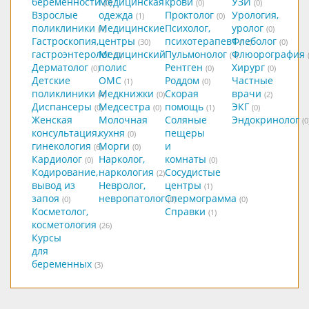
беременности
Медицинская
крови
УЗИ
(0)
(0)
(0)
Взрослые
одежда
Проктолог
Урология,
(1)
(0)
поликлиники
Медицинские
Психолог,
уролог
(4)
(0)
Гастроскопия,
центры
психотерапевт
Флеболог
(30)
(12)
(0)
гастроэнтеролог
Медицинский
Пульмонолог
Флюорография
(0)
(1)
Дерматолог
полис
Рентген
Хирург
(0)
(0)
(0)
Детские
ОМС
Роддом
Частные
(1)
(0)
поликлиники
Медкнижки
Скорая
врачи
(4)
(0)
(2)
Диспансеры
Медсестра
помощь
ЭКГ
(0)
(0)
(1)
(0)
Женская
Молочная
Соляные
Эндокринолог
(0
консультация,
кухня
пещеры
(0)
гинекология
Морги
и
(6)
(0)
Кардиолог
Нарколог,
комнаты
(0)
(0)
Кодирование,
наркология
Сосудистые
(2)
вывод из
Невролог,
центры
(1)
запоя
невропатолог
Спермограмма
(0)
(0)
(0)
Косметолог,
Справки
(1)
косметология
(26)
Курсы
для
беременных
(3)