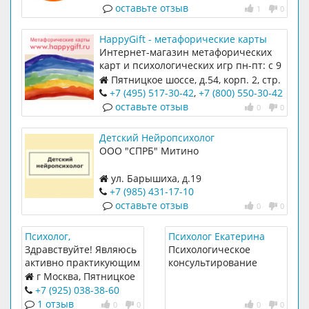
оставьте отзыв
1
0
HappyGift - метафорические карты
Интернет-магазин метафорических
карт и психологических игр пн-пт: с 9
до 18
Пятницкое шоссе, д.54, корп. 2, стр.
6, офис 113
+7 (495) 517-30-42
,
+7 (800) 550-30-42
оставьте отзыв
0
0
Детский Нейропсихолог
ООО "СПРБ" Митино
ул. Барышиха, д.19
+7 (985) 431-17-10
оставьте отзыв
0
0
Психолог,
Психолог Екатерина
психотерапевт Ольга
Антонова
Здравствуйте! Являюсь
Психологическое
Фокина
активно практикующим
консультирование
психологом и
взрослых
г Москва, Пятницкое
психотерапевтом.
шоссе 37
+7 (925) 038-38-60
Смотрю в глубину,
1 отзыв
0
0
0
0