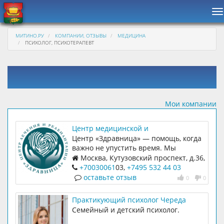
Н
МИТИНО.РУ
КОМПАНИИ, ОТЗЫВЫ
МЕДИЦИНА
ПСИХОЛОГ, ПСИХОТЕРАПЕВТ
Мои компании
Центр медицинской и
психологической помощи
Центр «Здравница» — помощь, когда
"Здравница"
важно не упустить время. Мы
специализируемся на лечении
Москва, Кутузовский проспект, д.36,
зависимостей и восстановлении
стр. 1, пом.101
+70030061
03,
+7495 532 44 03
психического здоровья. Работаем с
оставьте отзыв
0
0
2017 года, оказываем комплексную
помощь при алкоголизме,
Практикующий психолог Череда
наркомании, игромании, РПП,
Анастасия
Семейный и детский психолог.
тревожных расстройствах и
созависимости.