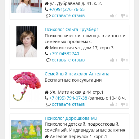
ул. Дубравная д. 41, к. 2.
+7(991)276-76-55
оставьте отзыв
0
0
Психолог Ольга Грузберг
Психологическая помощь в личных и
семейных проблемах:
неудовлетворенность собой,
Митинская ул., дом 17, корп.3
конфликтность, тревожность, стрессы,
+79104532740
низкая самооценка; помощь
оставьте отзыв
1
0
супружеским парам в преодолении
семейных кризисов; консультации
Семейный психолог Ангелина
для родителей с детьми; проблемы
Бесплатные консультации
подросткового возраста.
Ул. Митинская д.44 стр.1
+7 (495) 794-07-38
(запись с 10-18 ч.
по раб.дням)
оставьте отзыв
2
0
Психолог Дорошкова М.Г.
Психологи детский, подростковый,
семейный. Индивидуальные занятия
Ангелов переулок 1 корп.1