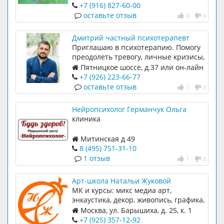
+7 (916) 827-60-00
оставьте отзыв
0
0
Дмитрий частный психотерапевт
Приглашаю в психотерапию. Помогу
преодолеть тревогу, личные кризисы,
нормализовать семейные отношения,
Пятницкое шоссе, д.37 или он-лайн
обрести внутренние опоры и радость
+7 (926) 223-66-77
жизни. Бережно и с уважением.
оставьте отзыв
1
0
Нейропсихолог Германчук Ольга
клиника
Митинская д 49
8 (495) 751-31-10
1 отзыв
1
0
Арт-школа Натальи Жуковой
МК и курсы: микс медиа арт,
энкаустика, декор, живопись, графика,
арт-терапия
Москва, ул. Барышиха, д. 25, к. 1
+7 (925) 357-12-92