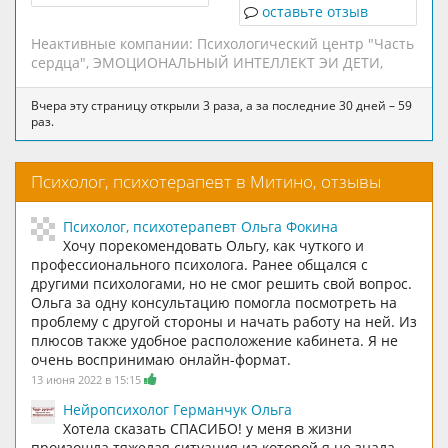
умею работать с
оставьте отзыв
подсознательными
Неактивные компании:
Психологический центр "Часть
процессами.
сердца"
,
ЭМОЦИОНАЛЬНЫЙ ИНТЕЛЛЕКТ ЭИ ДЕТИ
,
Эффективно работаю с
низкой самооценкой,
страхами, тревогой,
Вчера эту страницу открыли 3 раза, а за последние 30 дней – 59
раз.
проблемами в сфере
отношений,
созависимыми
Психолог, психотерапевт в Митино, отзывы
отношениями. Помогу
прожить расставание,
развод, измену.
Психолог, психотерапевт Ольга Фокина
Хочу порекомендовать Ольгу, как чуткого и
профессионального психолога. Ранее общался с
другими психологами, но не смог решить свой вопрос.
Ольга за одну консультацию помогла посмотреть на
проблему с другой стороны и начать работу на ней. Из
плюсов также удобное расположение кабинета. Я не
очень воспринимаю онлайн-формат.
13 июня 2022 в 15:15
Нейропсихолог Германчук Ольга
Хотела сказать СПАСИБО! у меня в жизни
произошла тяжелая ситуация из которой я не знала