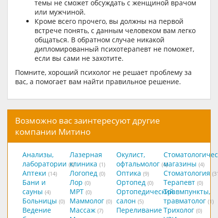
темы не сможет обсуждать с женщиной врачом
или мужчиной.
Кроме всего прочего, вы должны на первой
встрече понять, с данным человеком вам легко
общаться. В обратном случае никакой
дипломированный психотерапевт не поможет,
если вы сами не захотите.
Помните, хороший психолог не решает проблему за
вас, а помогает вам найти правильное решение.
Возможно вас заинтересуют другие
компании Митино
Анализы,
Лазерная
Окулист,
Стоматологичес
лаборатории
клиника
офтальмолог
магазины
(8)
(1)
(4)
(4)
Аптеки
Логопед
Оптика
Стоматология
(14)
(0)
(9)
(3
Бани и
Лор
Ортопед
Терапевт
(0)
(0)
(0)
сауны
МРТ
Ортопедический
Травмпункты,
(4)
(0)
Больницы
Маммолог
салон
травматолог
(0)
(0)
(5)
(1)
Ведение
Массаж
Переливание
Трихолог
(7)
(0)